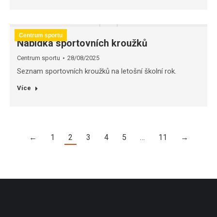
Centrum sportu
Nabídka sportovních kroužků
Centrum sportu
28/08/2025
Seznam sportovních kroužků na letošní školní rok.
Více
←
1
2
3
4
5
…
11
→