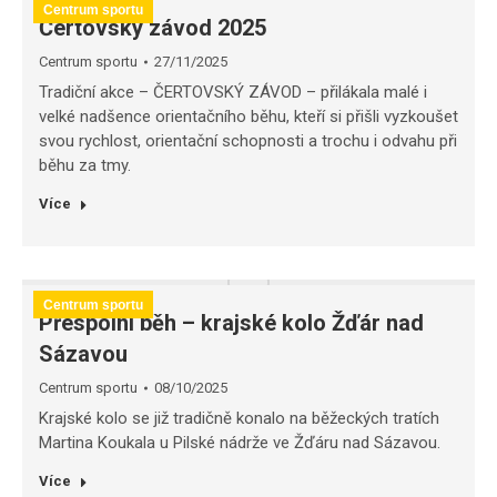
Centrum sportu
Čertovský závod 2025
Centrum sportu
27/11/2025
Tradiční akce – ČERTOVSKÝ ZÁVOD – přilákala malé i
velké nadšence orientačního běhu, kteří si přišli vyzkoušet
svou rychlost, orientační schopnosti a trochu i odvahu při
běhu za tmy.
Více
Centrum sportu
Přespolní běh – krajské kolo Žďár nad
Sázavou
Centrum sportu
08/10/2025
Krajské kolo se již tradičně konalo na běžeckých tratích
Martina Koukala u Pilské nádrže ve Žďáru nad Sázavou.
Více