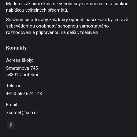
Moderní základní škola se všeobecným zaměřením a širokou
nabídkou volitelných předmětů.
Snažíme se o to, aby žák, který opouští naši školu, byl zdravě
sebevědomou osobností schopnou samostatného
rozhodování a připravenou na další vzdělávání.
Kontakty
Adresa školy:
Smetanova 745
58301 Chotěboř
Telefon:
+420 569 624 148
Email:
zssmet@sch.cz
Find us on:
Facebook
page