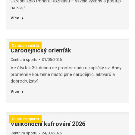
Okresní kolo Poháru Rozhlasu – skvělé výkony a postup
na kraj!
Více
Centrum sportu
Čarodějnický orienťák
Centrum sportu
01/05/2026
Ve čtvrtek 30. dubna se prostor sadu u kapličky sv. Anny
proměnil v kouzelné místo plné čarodějnic, lektvarů a
dobrodružství.
Více
Centrum sportu
Velikonoční kufrování 2026
Centrum sportu
24/03/2026