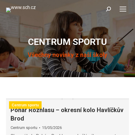
Search:
CENTRUM SPORTU
You are here:
Všechny novinky z naší školy
Centrum sportu
Pohár Rozhlasu – okresní kolo Havlíčkův
Brod
Centrum sportu
15/05/2026