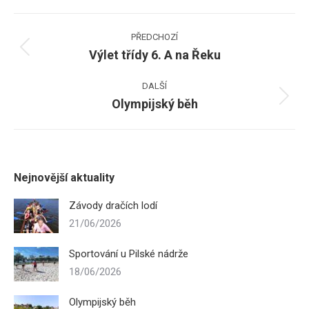
Facebook
Post
PŘEDCHOZÍ
navigation
Výlet třídy 6. A na Řeku
Previous
post:
DALŠÍ
Olympijský běh
Next
post:
Nejnovější aktuality
Závody dračích lodí
21/06/2026
Sportování u Pilské nádrže
18/06/2026
Olympijský běh