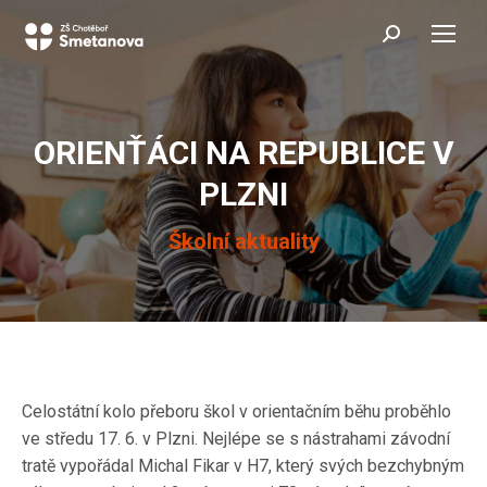
Search:
ORIENŤÁCI NA REPUBLICE V
PLZNI
You are here:
Školní aktuality
Celostátní kolo přeboru škol v orientačním běhu proběhlo
ve středu 17. 6. v Plzni. Nejlépe se s nástrahami závodní
tratě vypořádal Michal Fikar v H7, který svých bezchybným