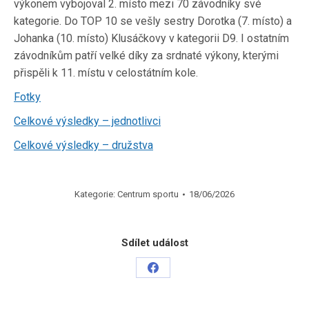
výkonem vybojoval 2. místo mezi 70 závodníky své
kategorie. Do TOP 10 se vešly sestry Dorotka (7. místo) a
Johanka (10. místo) Klusáčkovy v kategorii D9. I ostatním
závodníkům patří velké díky za srdnaté výkony, kterými
přispěli k 11. místu v celostátním kole.
Fotky
Celkové výsledky – jednotlivci
Celkové výsledky – družstva
Kategorie:
Centrum sportu
18/06/2026
Sdílet událost
Share
on