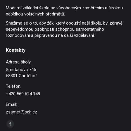
Moderní základní škola se všeobecným zaměřením a širokou
nabídkou volitelných předmětů.
Snažíme se o to, aby žák, který opouští naši školu, byl zdravě
sebevědomou osobností schopnou samostatného
rozhodování a připravenou na další vzdělávání.
Kontakty
Adresa školy:
Smetanova 745
58301 Chotěboř
Telefon:
+420 569 624 148
Email:
zssmet@sch.cz
Find us on:
Facebook