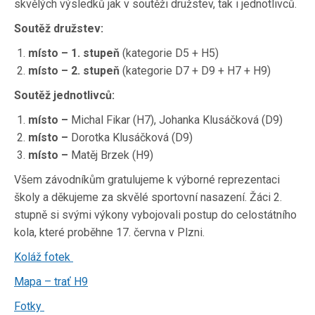
skvělých výsledků jak v soutěži družstev, tak i jednotlivců.
Soutěž družstev:
místo – 1. stupeň
(kategorie D5 + H5)
místo – 2. stupeň
(kategorie D7 + D9 + H7 + H9)
Soutěž jednotlivců:
místo –
Michal Fikar (H7), Johanka Klusáčková (D9)
místo –
Dorotka Klusáčková (D9)
místo –
Matěj Brzek (H9)
Všem závodníkům gratulujeme k výborné reprezentaci
školy a děkujeme za skvělé sportovní nasazení. Žáci 2.
stupně si svými výkony vybojovali postup do celostátního
kola, které proběhne 17. června v Plzni.
Koláž fotek
Mapa – trať H9
Fotky