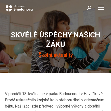
Search:
SKVĚLÉ ÚSPĚCHY NAŠICH
ŽÁKŮ
You are here:
Školní aktuality
V pondělí 18. května se v parku Budoucnost v Havlíčkově
Brodě uskutečnilo krajské kolo přeboru škol v orientačním
běhu. Naši žáci zde předvedli výborné výkony a dosáhli