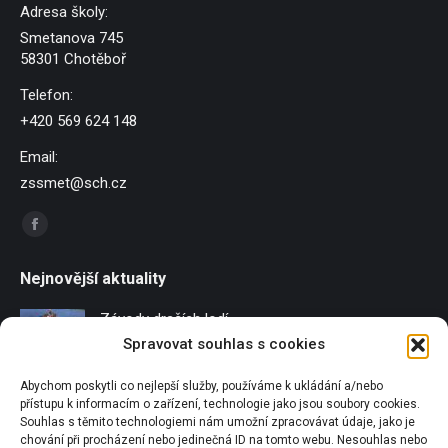
Adresa školy:
Smetanova 745
58301 Chotěboř
Telefon:
+420 569 624 148
Email:
zssmet@sch.cz
Find us on:
Facebook
page
Nejnovější aktuality
opens
in
Závody dračích lodí
new
Spravovat souhlas s cookies
21/06/2026
window
Abychom poskytli co nejlepší služby, používáme k ukládání a/nebo
Sportování u Pilské nádrže
přístupu k informacím o zařízení, technologie jako jsou soubory cookies.
18/06/2026
Souhlas s těmito technologiemi nám umožní zpracovávat údaje, jako je
chování při procházení nebo jedinečná ID na tomto webu. Nesouhlas nebo