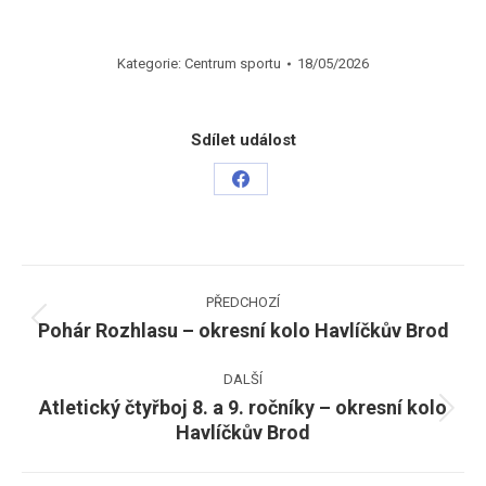
Kategorie:
Centrum sportu
18/05/2026
Sdílet událost
Share
on
Facebook
Post
PŘEDCHOZÍ
navigation
Pohár Rozhlasu – okresní kolo Havlíčkův Brod
Previous
post:
DALŠÍ
Atletický čtyřboj 8. a 9. ročníky – okresní kolo
Next
Havlíčkův Brod
post: