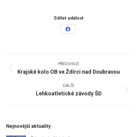
Sdílet událost
Share
on
Facebook
Post
PŘEDCHOZÍ
navigation
Krajské kolo OB ve Ždírci nad Doubravou
Previous
post:
DALŠÍ
Lehkoatletické závody ŠD
Next
post:
Nejnovější aktuality