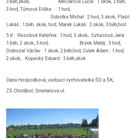
3.běh,skok, Mečiarová Lucie : 1.skok, 2.běh,
3.hod, Tůmová Eliška : : 1.hod,
Sobotka Michal : 2.hod, 3.skok, Plašil
Lukáš : 1.běh, skok, hod, Marek Lukáš : 2.skok, 3.běh,hod
5.tř. : Resslová Kateřina : 1.hod, 3.skok, Szturcová Jana :
1.běh, 2.skok, 3.hod, Brzek Matěj : 3.hod,
Drahozal Václav : 1.skok, 2.běh,hod, Culek Adam : 1.hod,
2.skok, Kopecký Eduard : 3.běh,skok
Dana Hospodková, vedoucí vychovatelka ŠD a ŠK,
ZŠ Chotěboř, Smetanova ul.