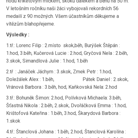
hodu kriketovým míčkem, skoku dalekém a běhu na 50 m.
V letošním ročníku naši žáci vybojovali rekordních 56
medailí z 90 možných. Všem účastníkům děkujeme a
vítězům blahopřejeme.
Výsledky :
1.tř.: Lorenc Filip : 2.místo skok,běh, Burýšek Štěpán :
1.hod, 3.běh, Kučerová Lucie : 2.hod, Gryčová Nela : 2.běh,
3.skok, Simandlová Julie : 1.hod, 1.běh
2.tř : Janáček Jáchym : 3.skok, Zmek Petr : 1.hod,
Doležálek Alex : 1.běh, Pátek Daniel : 2.skok,
Vránová Barbora : 3.běh, hod, Kaňkovská Nela: 2.hod
3.tř.: Bohuněk Šimon: 2.hod, Polívková Michaela: 3.běh,
Šťastná Nikola : 2.běh, 2.skok, Dvořáčková Emma : 1.hod,
Krištofová Kateřina : 1.běh, 3.hod, Škarydová Barbora :
1.skok
4.tř.: Štanclová Johana : 1.běh, 2.hod, Štanclová Karolína :