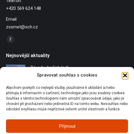
Telefon:
+420 569 624 148
Email:
zssmet@sch.cz
Find us on:
Facebook
page
Nejnovější aktuality
opens
in
Závody dračích lodí
new
Spravovat souhlas s cookies
21/06/2026
window
Abychom poskytli co nejlepší služby, používáme k ukládání a/nebo
Sportování u Pilské nádrže
přístupu k informacím o zařízení, technologie jako jsou soubory cookies.
18/06/2026
Souhlas s těmito technologiemi nám umožní zpracovávat údaje, jako je
chování při procházení nebo jedinečná ID na tomto webu. Nesouhlas nebo
Olympijský běh
odvolání souhlasu může nepříznivě ovlivnit určité vlastnosti a funkce.
18/06/2026
Příjmout
Orienťáci na republice v Plzni