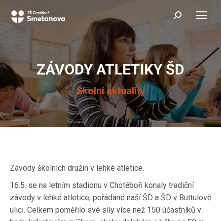
Search:
ZÁVODY ATLETIKY ŠD
You are here:
Školní aktuality
Závody školních družin v lehké atletice.
16.5. se na letním stadionu v Chotěboři konaly tradiční
závody v lehké atletice, pořádané naší ŠD a ŠD v Buttulově
ulici. Celkem poměřilo své síly více než 150 účastníků v