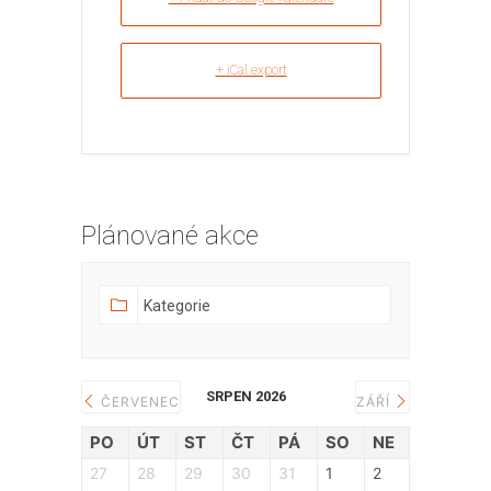
+ iCal export
Plánované akce
SRPEN 2026
ČERVENEC
ZÁŘÍ
PO
ÚT
ST
ČT
PÁ
SO
NE
27
28
29
30
31
1
2