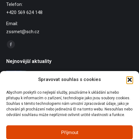
Telefon:
+420 569 624 148
Email:
zssmet@sch.cz
Find us on:
Facebook
page
Nejnovější aktuality
opens
in
Závody dračích lodí
Spravovat souhlas s cookies
new
21/06/2026
window
Abychom poskytli co nejlepší služby, používáme k ukládání a/nebo
Sportování u Pilské nádrže
přístupu k informacím o zařízení, technologie jako jsou soubory cookies.
18/06/2026
Souhlas s těmito technologiemi nám umožní zpracovávat údaje, jako je
chování při procházení nebo jedinečná ID na tomto webu. Nesouhlas nebo
odvolání souhlasu může nepříznivě ovlivnit určité vlastnosti a funkce.
Olympijský běh
18/06/2026
Příjmout