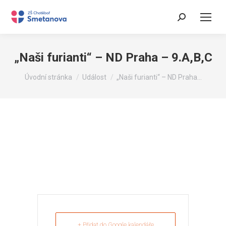
Search:
„Naši furianti“ – ND Praha – 9.A,B,C
You are here:
Úvodní stránka
Událost
„Naši furianti“ – ND Praha…
+ Přidat do Google kalendáře