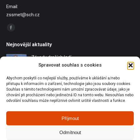
Email:
zssmet@sch.cz
Find us on:
Facebook
page
Nejnovější aktuality
opens
in
Závody dračích lodí
new
Spravovat souhlas s cookies
21/06/2026
window
Abychom poskytli co nejlepší služby, používáme k ukládání a/nebo
Sportování u Pilské nádrže
přístupu k informacím o zařízení, technologie jako jsou soubory cookies.
18/06/2026
Souhlas s těmito technologiemi nám umožní zpracovávat údaje, jako je
chování při procházení nebo jedinečná ID na tomto webu. Nesouhlas nebo
Olympijský běh
odvolání souhlasu může nepříznivě ovlivnit určité vlastnosti a funkce.
18/06/2026
Příjmout
Orienťáci na republice v Plzni
18/06/2026
Odmítnout