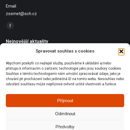
Email:
zssmet@sch.cz
Find us on:
Facebook
page
Nejnovější aktuality
opens
Spravovat souhlas s cookies
in
Závody dračích lodí
new
21/06/2026
Abychom poskytli co nejlepší služby, používáme k ukládání a/nebo
window
přístupu k informacím o zařízení, technologie jako jsou soubory cookies.
Sportování u Pilské nádrže
Souhlas s těmito technologiemi nám umožní zpracovávat údaje, jako je
18/06/2026
chování při procházení nebo jedinečná ID na tomto webu. Nesouhlas nebo
odvolání souhlasu může nepříznivě ovlivnit určité vlastnosti a funkce.
Olympijský běh
18/06/2026
Příjmout
Orienťáci na republice v Plzni
Odmítnout
18/06/2026
Předvolby