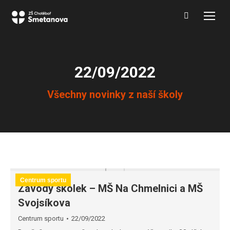
Search:
22/09/2022
You are here:
Všechny novinky z naší školy
Centrum sportu
Závody školek – MŠ Na Chmelnici a MŠ
Svojsíkova
Centrum sportu
22/09/2022