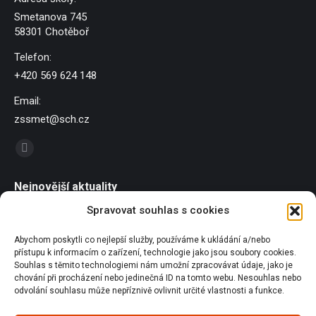
Smetanova 745
58301 Chotěboř
Telefon:
+420 569 624 148
Email:
zssmet@sch.cz
Find us on:
Facebook
page
Nejnovější aktuality
opens
Spravovat souhlas s cookies
in
Závody dračích lodí
new
21/06/2026
Abychom poskytli co nejlepší služby, používáme k ukládání a/nebo
window
přístupu k informacím o zařízení, technologie jako jsou soubory cookies.
Sportování u Pilské nádrže
Souhlas s těmito technologiemi nám umožní zpracovávat údaje, jako je
18/06/2026
chování při procházení nebo jedinečná ID na tomto webu. Nesouhlas nebo
odvolání souhlasu může nepříznivě ovlivnit určité vlastnosti a funkce.
Olympijský běh