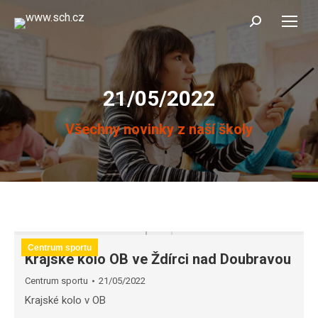
Search:
21/05/2022
You are here:
Všechny novinky z naší školy
Centrum sportu
Krajské kolo OB ve Ždírci nad Doubravou
Centrum sportu
21/05/2022
Krajské kolo v OB