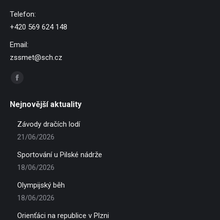
Telefon:
+420 569 624 148
Email:
zssmet@sch.cz
Find us on:
Facebook
page
Nejnovější aktuality
opens
in
Závody dračích lodí
new
21/06/2026
window
Sportování u Pilské nádrže
18/06/2026
Olympijský běh
18/06/2026
Orienťáci na republice v Plzni