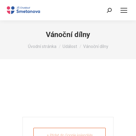
Search:
Vánoční dílny
You are here:
Úvodní stránka
Událost
Vánoční dílny
+ Přidat do Google kalendáře