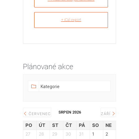
+ iCal export
Plánované akce
SRPEN 2026
ČERVENEC
ZÁŘÍ
PO
ÚT
ST
ČT
PÁ
SO
NE
27
28
29
30
31
1
2