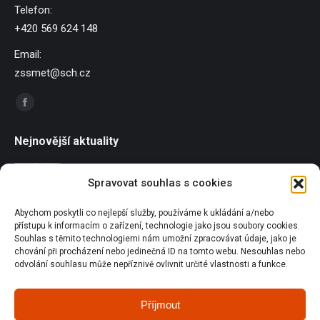
Telefon:
+420 569 624 148
Email:
zssmet@sch.cz
Find us on:
Facebook
page
Nejnovější aktuality
opens
in
Závody dračích lodí
Spravovat souhlas s cookies
new
21/06/2026
window
Abychom poskytli co nejlepší služby, používáme k ukládání a/nebo
Sportování u Pilské nádrže
přístupu k informacím o zařízení, technologie jako jsou soubory cookies.
18/06/2026
Souhlas s těmito technologiemi nám umožní zpracovávat údaje, jako je
chování při procházení nebo jedinečná ID na tomto webu. Nesouhlas nebo
odvolání souhlasu může nepříznivě ovlivnit určité vlastnosti a funkce.
Olympijský běh
18/06/2026
Příjmout