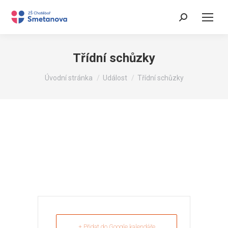
Search:
Třídní schůzky
You are here:
Úvodní stránka
Událost
Třídní schůzky
+ Přidat do Google kalendáře