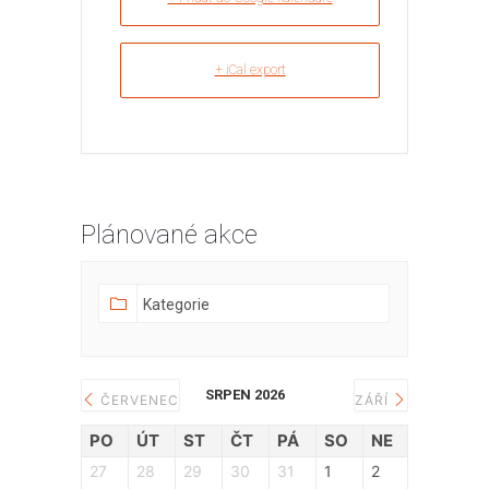
+ iCal export
Plánované akce
SRPEN 2026
ČERVENEC
ZÁŘÍ
PO
ÚT
ST
ČT
PÁ
SO
NE
27
28
29
30
31
1
2