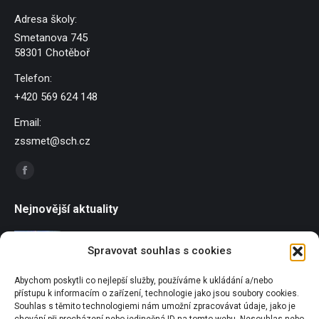
Adresa školy:
Smetanova 745
58301 Chotěboř
Telefon:
+420 569 624 148
Email:
zssmet@sch.cz
Find us on:
Facebook
page
Nejnovější aktuality
opens
in
Závody dračích lodí
Spravovat souhlas s cookies
new
21/06/2026
window
Abychom poskytli co nejlepší služby, používáme k ukládání a/nebo
Sportování u Pilské nádrže
přístupu k informacím o zařízení, technologie jako jsou soubory cookies.
18/06/2026
Souhlas s těmito technologiemi nám umožní zpracovávat údaje, jako je