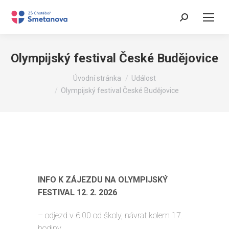
Search:
Olympijský festival České Budějovice
You are here:
Úvodní stránka
Událost
Olympijský festival České Budějovice
INFO K ZÁJEZDU NA OLYMPIJSKÝ
FESTIVAL 12. 2. 2026
– odjezd v 6:00 od školy, návrat kolem 17.
hodiny