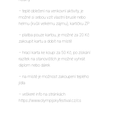
– teplé oblečení na venkovní aktivity, je
možné si sebou vzít vlastní brusle nebo
helmu (kvůli velkému zájmu), kartičku ZP
– platba pouze kartou, je možné za 20 Kč
zakoupit kartu a dobít na místě
– hrací karta ke koupi za 50 Kč, po získání
razítek na stanovištích je možné vyhrát
diplom nebo dárek
– na místě je možnost zakoupení teplého
jídla
– veškeré info na stránkách
https://www.olympijskyfestival.cz/cs