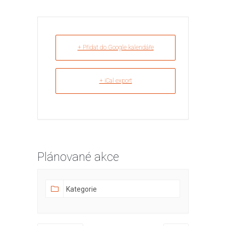
+ Přidat do Google kalendáře
+ iCal export
Plánované akce