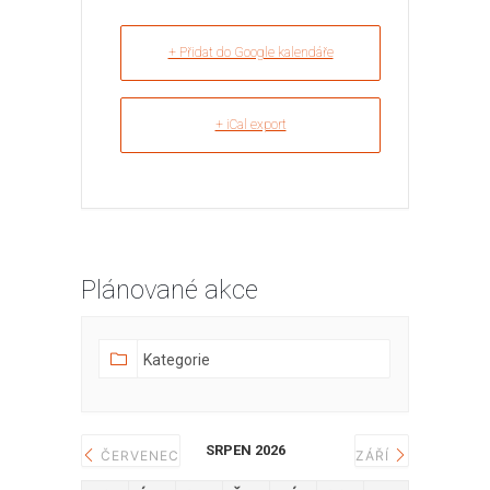
+ Přidat do Google kalendáře
+ iCal export
Plánované akce
SRPEN 2026
ČERVENEC
ZÁŘÍ