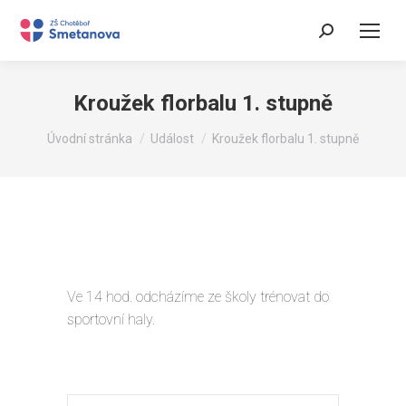
Search:
Kroužek florbalu 1. stupně
You are here:
Úvodní stránka
Událost
Kroužek florbalu 1. stupně
Ve 14 hod. odcházíme ze školy trénovat do
sportovní haly.