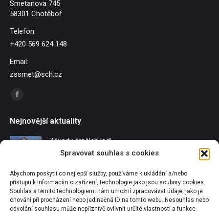
Smetanova 745
58301 Chotěboř
Telefon:
+420 569 624 148
Email:
zssmet@sch.cz
Find us on:
Facebook
page
Nejnovější aktuality
opens
in
Závody dračích lodí
new
Spravovat souhlas s cookies
21/06/2026
window
Abychom poskytli co nejlepší služby, používáme k ukládání a/nebo
Sportování u Pilské nádrže
přístupu k informacím o zařízení, technologie jako jsou soubory cookies.
18/06/2026
Souhlas s těmito technologiemi nám umožní zpracovávat údaje, jako je
chování při procházení nebo jedinečná ID na tomto webu. Nesouhlas nebo
Olympijský běh
odvolání souhlasu může nepříznivě ovlivnit určité vlastnosti a funkce.