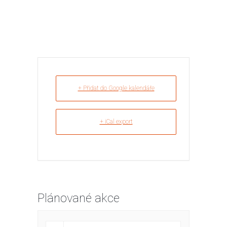
+ Přidat do Google kalendáře
+ iCal export
Plánované akce