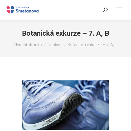
Search:
Botanická exkurze – 7. A, B
You are here:
Úvodní stránka
Událost
Botanická exkurze – 7. A,…