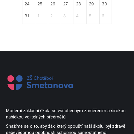
24
25
26
27
28
29
30
31
1
2
3
4
5
6
Moderní základní škola se všeobecným zaměřením a širokou
nabídkou volitelných předmětů.
Snažíme se o to, aby žák, který opouští naši školu, byl zdravě
sebevědomou osobností schopnou samostatného