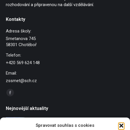
rozhodování a připravenou na další vzdělávání.
Kontakty
Adresa školy:
Smetanova 745
58301 Chotěboř
Telefon:
+420 569 624 148
Email:
zssmet@sch.cz
Find us on:
Facebook
page
Nejnovější aktuality
opens
in
Závody dračích lodí
Spravovat souhlas s cookies
new
21/06/2026