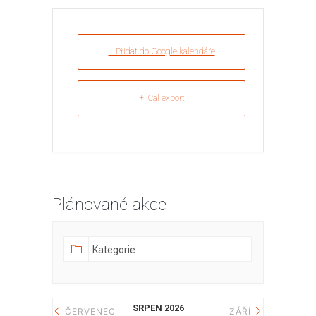
+ Přidat do Google kalendáře
+ iCal export
Plánované akce
SRPEN 2026
ČERVENEC
ZÁŘÍ