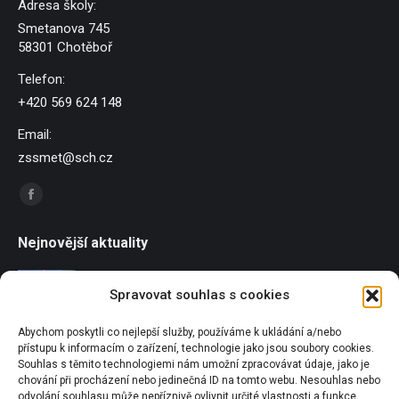
Adresa školy:
Smetanova 745
58301 Chotěboř
Telefon:
+420 569 624 148
Email:
zssmet@sch.cz
Find us on:
Facebook
page
Nejnovější aktuality
opens
in
Závody dračích lodí
Spravovat souhlas s cookies
new
21/06/2026
window
Abychom poskytli co nejlepší služby, používáme k ukládání a/nebo
Sportování u Pilské nádrže
přístupu k informacím o zařízení, technologie jako jsou soubory cookies.
18/06/2026
Souhlas s těmito technologiemi nám umožní zpracovávat údaje, jako je
chování při procházení nebo jedinečná ID na tomto webu. Nesouhlas nebo
odvolání souhlasu může nepříznivě ovlivnit určité vlastnosti a funkce.