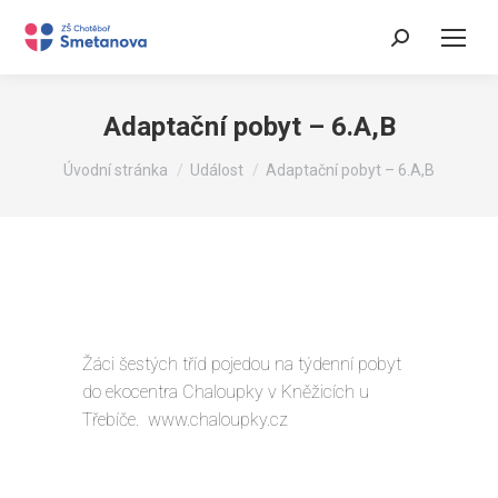
Search:
Adaptační pobyt – 6.A,B
You are here:
Úvodní stránka
Událost
Adaptační pobyt – 6.A,B
Žáci šestých tříd pojedou na týdenní pobyt
do ekocentra Chaloupky v Kněžicích u
Třebíče. www.chaloupky.cz