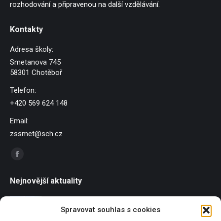
rozhodování a připravenou na další vzdělávání.
Kontakty
Adresa školy:
Smetanova 745
58301 Chotěboř
Telefon:
+420 569 624 148
Email:
zssmet@sch.cz
Find us on:
Facebook
page
Nejnovější aktuality
opens
in
Závody dračích lodí
Spravovat souhlas s cookies
new
21/06/2026