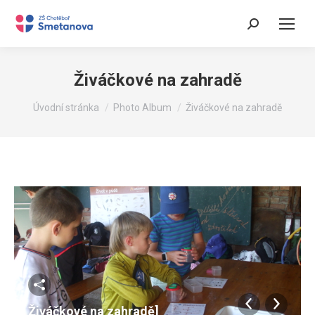
Search:
Živáčkové na zahradě
You are here:
Úvodní stránka
Photo Album
Živáčkové na zahradě
Živáčkové na zahradě]