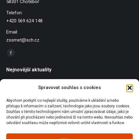
58301 Chotěboř
Telefon:
+420 569 624 148
Email:
zssmet@sch.cz
Find us on:
Facebook
page
Nejnovější aktuality
opens
in
Závody dračích lodí
Spravovat souhlas s cookies
new
21/06/2026
window
Abychom poskytli co nejlepší služby, používáme k ukládání a/nebo
Sportování u Pilské nádrže
přístupu k informacím o zařízení, technologie jako jsou soubory cookies.
18/06/2026
Souhlas s těmito technologiemi nám umožní zpracovávat údaje, jako je
chování při procházení nebo jedinečná ID na tomto webu. Nesouhlas nebo
odvolání souhlasu může nepříznivě ovlivnit určité vlastnosti a funkce.
Olympijský běh
18/06/2026