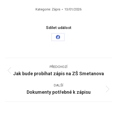
Kategorie:
Zápis
13/01/2026
Sdílet událost
Share
on
Facebook
Post
PŘEDCHOZÍ
navigation
Jak bude probíhat zápis na ZŠ Smetanova
Previous
post:
DALŠÍ
Dokumenty potřebné k zápisu
Next
post: