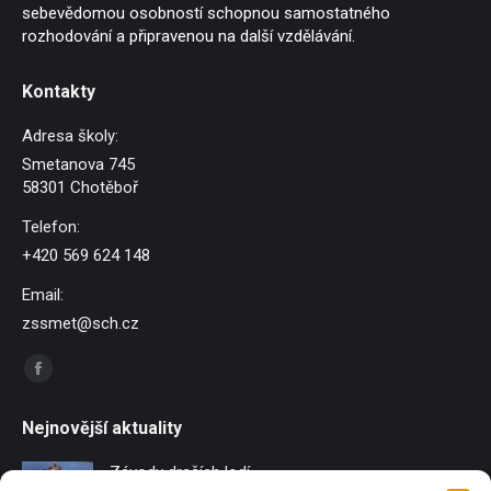
sebevědomou osobností schopnou samostatného
rozhodování a připravenou na další vzdělávání.
Kontakty
Adresa školy:
Smetanova 745
58301 Chotěboř
Telefon:
+420 569 624 148
Email:
zssmet@sch.cz
Find us on:
Facebook
page
Nejnovější aktuality
opens
in
Závody dračích lodí