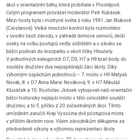
škol v orientačním běhu, která probíhala v Prostějově.
Celým programem provázel moderátor Petr Kubásek.
Mezi hosty byla i mistryně světa z roku 1991 Jan Bruková
(Cieslarová). Velké množství kontrol bylo rozmístěno
v úvodní části závodu, v zahradě domova seniorů, delší
úseky na volbu postupů vedly sídlištěm a v závěru se
běžci podívali do lesoparku v okolí říčky Hloučely.
V jednotlivých kategoriích D7, D9, H7 a H9 brali body do
soutěže družstev dva nejúspěšnější žáci školy. Díky
výborným úspěchům jednotlivců – 7. místo v H9 Matyáš
Novák, 8. v D7 Anna Marie Nováková, 9. v H7 Mikuláš
Klusáček a 10. Rostislav Jirásek vybojovali naši orientační
běžci historicky nejlepší místo v této celostátní soutěži
družstev, a to 5. příčku z 20 zúčastněných škol. Tímto
umístěním zaručili Kraji Vysočina dvě postupová místa
v příštím školním roce. Všem závodníkům děkujeme za
předvedené výkony a výbornou reprezentaci školy.