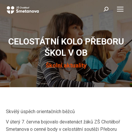
Search:
CELOSTÁTNÍ KOLO PŘEBORU
ŠKOL V OB
You are here:
Školní aktuality
Skvělý úspěch orientačních běžců
V úterý 7. června bojovalo devatenáct žáků ZŠ Chotěboř
Smetanova o cenné body v celostátní soutěži Přeboru