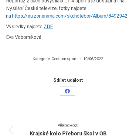
Reportáž z akce odvysílala ČT 4 sport a je dostupná i na
ivysílání České televize, fotky najdete
na
https://eu.zonerama.com/skchotebor/Album/8492942
Výsledky najdete
ZDE
Eva Voborníková
Kategorie:
Centrum sportu
10/06/2022
Sdílet událost
Share
on
Facebook
Post
PŘEDCHOZÍ
navigation
Krajské kolo Přeboru škol v OB
Previous